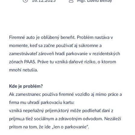
16.12.2025
Mgr. David Bellay
Firemné auto je obľúbený benefit. Problém nastáva v
momente, keď sa začne používať aj súkromne a
zamestnávateľ zároveň hradí parkovanie v rezidentských
zónach PAAS. Práve tu vzniká daňové riziko, o ktorom
mnohí netušia.
Kde je problém?
Ak zamestnanec používa firemné vozidlo aj mimo práce a
firma mu uhradí parkovaciu kartu:
vzniká nepeňažný príjem,ktorý môže podliehať dani z
príjmu,a tiež sociálnym a zdravotným odvodom. Nezáleží
pritom na tom, že ide „len o parkovanie“.