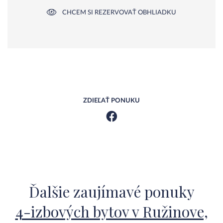
CHCEM SI REZERVOVAŤ OBHLIADKU
ZDIEĽAŤ PONUKU
Ďalšie zaujímavé ponuky
4-izbových bytov v Ružinove,