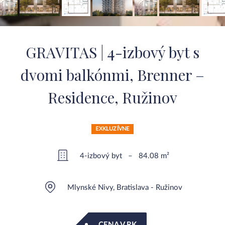
GRAVITAS | 4-izbový byt s
dvomi balkónmi, Brenner –
Residence, Ružinov
EXKLUZÍVNE
4-izbový byt – 84.08 m²
Mlynské Nivy, Bratislava - Ružinov
CENA V RK