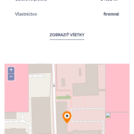
Vlastníctvo
firemné
ZOBRAZIŤ VŠETKY
+
−