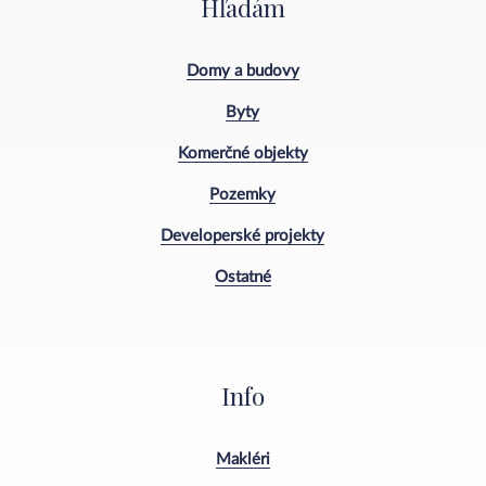
Hľadám
Domy a budovy
Byty
Komerčné objekty
Pozemky
Developerské projekty
Ostatné
Info
Makléri