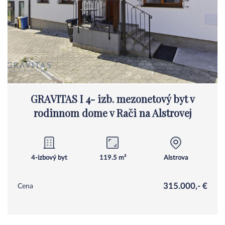
GRAVITAS I 4- izb. mezonetový byt v
rodinnom dome v Rači na Alstrovej
4-izbový byt
119.5 m²
Alstrova
315.000,- €
Cena