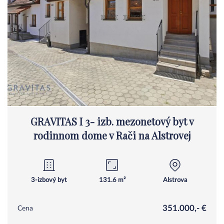
GRAVITAS I 3- izb. mezonetový byt v
rodinnom dome v Rači na Alstrovej
3-izbový byt
131.6 m²
Alstrova
351.000,- €
Cena