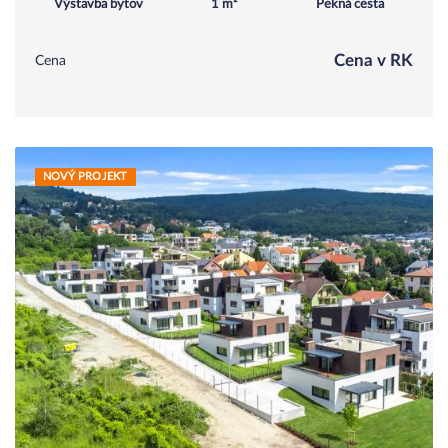
Výstavba bytov
1 m²
Pekná cesta
Cena v RK
Cena
NOVÝ PROJEKT