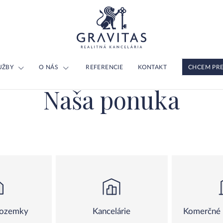
UŽBY
O NÁS
REFERENCIE
KONTAKT
CHCEM PR
Naša ponuka
pozemky
Kancelárie
Komerčné 