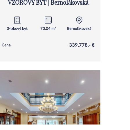
VZOROVÝ BYT | Bernolákovská
Ivanka Pri Dunaji
3-izbový byt
70.04 m²
Bernolákovská
339.778,- €
Cena