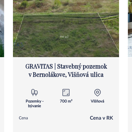
GRAVITAS | Stavebný pozemok
v Bernolákove, Višňová ulica
Pozemky -
700 m²
Višňová
bývanie
Cena v RK
Cena