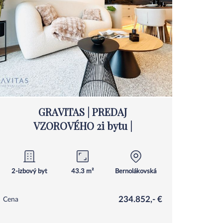
GRAVITAS | PREDAJ
VZOROVÉHO 2i bytu |
Bernolákovská Ivanka Pri
Dunaji
2-izbový byt
43.3 m²
Bernolákovská
234.852,- €
Cena