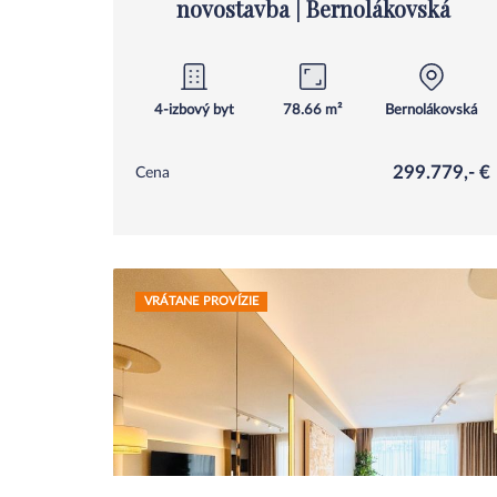
novostavba | Bernolákovská
Ivanka Pri Dunaj
4-izbový byt
78.66 m²
Bernolákovská
299.779,- €
Cena
VRÁTANE PROVÍZIE