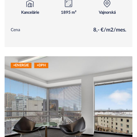
Kancelárie
1895 m²
Vajnorská
8,- €/m2/mes.
Cena
+ENERGIE
+DPH