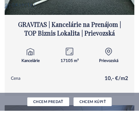
GRAVITAS | Kancelárie na Prenájom |
TOP Biznis Lokalita | Prievozská
Kancelárie
17105 m²
Prievozská
10,- €/m2
Cena
CHCEM PREDAŤ
CHCEM KÚPIŤ
+ENERGIE
+DPH
VRÁTANE PROVÍZIE