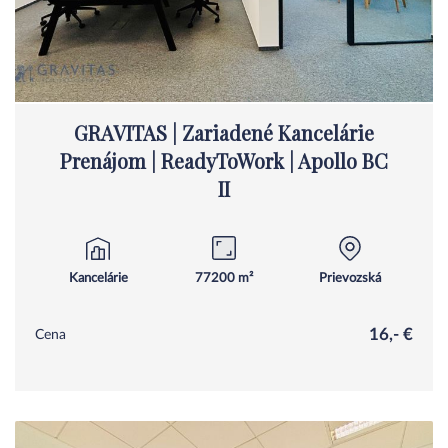
GRAVITAS | Zariadené Kancelárie
Prenájom | ReadyToWork | Apollo BC
II
Kancelárie
77200 m²
Prievozská
16,- €
Cena