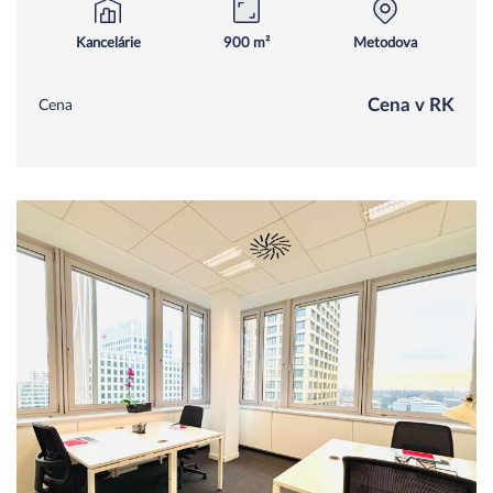
Kancelárie
900 m²
Metodova
Cena v RK
Cena