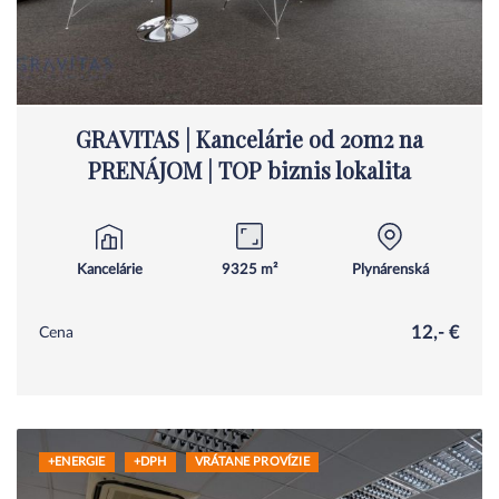
GRAVITAS | Kancelárie od 20m2 na
PRENÁJOM | TOP biznis lokalita
Kancelárie
9325 m²
Plynárenská
12,- €
Cena
+ENERGIE
+DPH
VRÁTANE PROVÍZIE