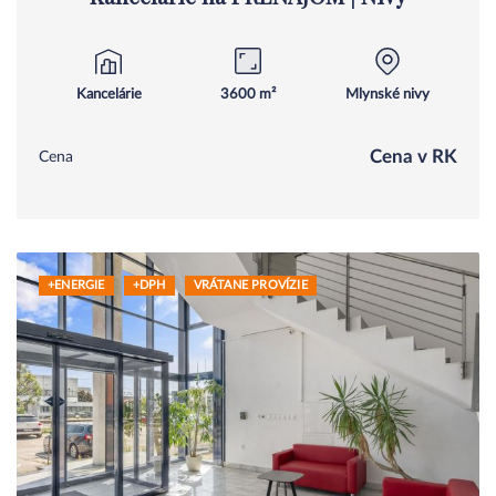
Kancelárie
3600 m²
Mlynské nivy
Cena v RK
Cena
+ENERGIE
+DPH
VRÁTANE PROVÍZIE