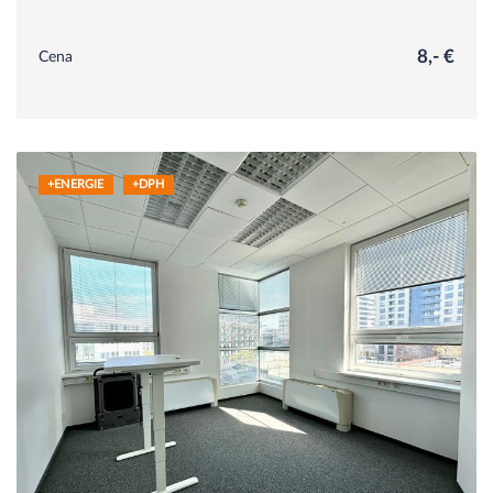
8,- €
Cena
+ENERGIE
+DPH