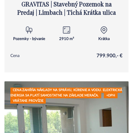
GRAVITAS | Stavebný Pozemok na
Predaj | Limbach | Tichá Krátka ulica
Pozemky - bývanie
2910 m²
Krátka
799.900,- €
Cena
CENA ZAHŔŇA NÁKLADY NA SPRÁVU, KÚRENIE A VODU. ELEKTRICKÁ
ENERGIA SA PLATÍ SAMOSTATNE NA ZÁKLADE MERAČA.
+DPH
VRÁTANE PROVÍZIE