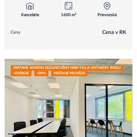
Kancelárie
1600 m²
Prievozská
Cena v RK
Cena
VRÁTANE NOVÉHO DIZAJNOVÉHO NÁBYTKU A UMÝVAČKY RIADU
+ENERGIE
+DPH
VRÁTANE PROVÍZIE