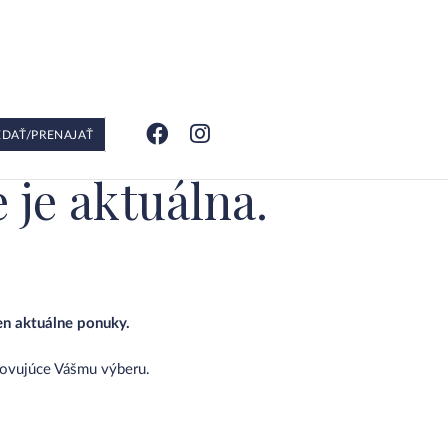
EDAŤ/PRENAJAŤ
 je aktuálna.
en aktuálne ponuky.
hovujúce Vášmu výberu.