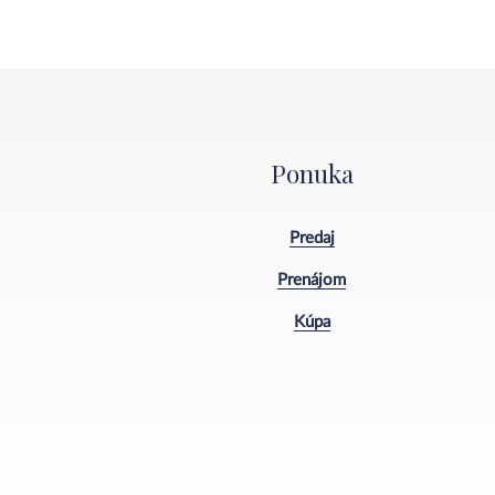
Ponuka
Predaj
Prenájom
Kúpa