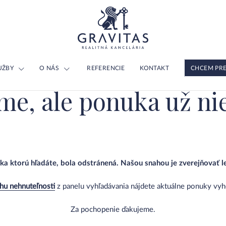
UŽBY
O NÁS
REFERENCIE
KONTAKT
CHCEM PR
me, ale ponuka už nie
ka ktorú hľadáte, bola odstránená. Našou snahou je zverejňovať l
hu nehnuteľnosti
z panelu vyhľadávania nájdete aktuálne ponuky vy
Za pochopenie ďakujeme.