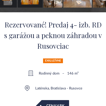
Rezervované! Predaj 4- izb. RD
s garážou a peknou záhradou v
Rusovciac
EXKLUZÍVNE
Rodinný dom – 146 m²
Laténska, Bratislava - Rusovce
CENA V RK